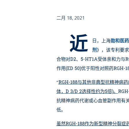
二月 18, 2021
近
日，上海
勋和医药
剂
》，该专利要求
合物对D2、5-HT1A受体亲和力与R
作用(ED 50)优于阳性对照药RGH-1
“
RGH-188与其他非典型抗精神病
体，D 3/D 2选择性约为5倍)。
RG
抗精神病药代谢或心血管副作用有关的5
低。
虽然RGH-188作为新型精神分裂