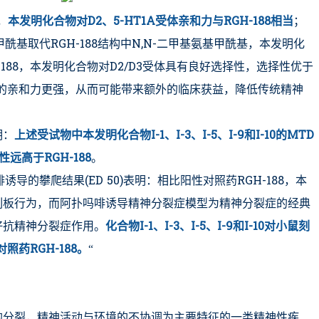
，
本发明化合物对D2、5-HT1A受体亲和力与RGH-188相当
；
酰基取代RGH-188结构中N,N-二甲基氨基甲酰基，本发明化
-188，本发明化合物对D2/D3受体具有良好选择性，选择性优于
受体的亲和力更强，从而可能带来额外的临床获益，降低传统精神
明：
上述受试物中本发明化合物I-1、I-3、I-5、I-9和I-10的MTD
性远高于RGH-188
。
诱导的攀爬结果(ED 50)表明：相比阳性对照药RGH-188，本
刻板行为，而阿扑吗啡诱导精神分裂症模型为精神分裂症的经典
好抗精神分裂症作用。
化合物I-1、I-3、I-5、I-9和I-10对小鼠刻
照药RGH-188。
“
的分裂，精神活动与环境的不协调为主要特征的一类精神性疾