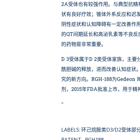
2A受体也有较强作用。与典型抗精
状有良好疗效；锥体外系反应和迟
阴性症状和认知障碍有一定改善作
的QT间期延长和高泌乳素等不良反
的药物是非常重要。
D 3受体属于D 2类受体家族，主要
酰胆碱的释放，进而改善认知症状。
究的新方向。RGH-188为Gedeon
剂，2015年FDA批准上市，用
”
LABELS:
环己烷胺类D3/D2受体部
PATENT
RGH188