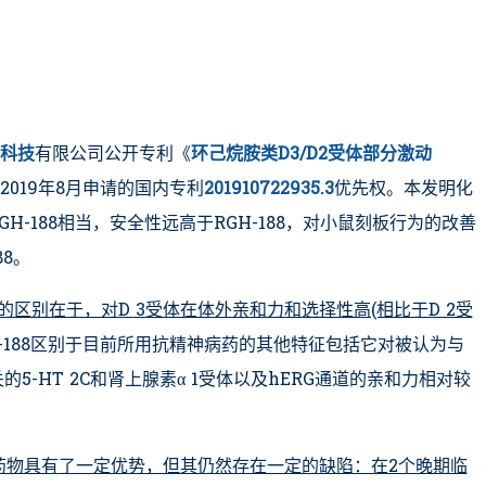
科技
有限公司公开专利《
环己烷胺类D3/D2受体部分激动
2019年8月申请的国内专利
201910722935.3
优先权。本发明化
GH-188相当，安全性远高于RGH-188，对小鼠刻板行为的改善
88。
药的区别在于，对D 3受体在体外亲和力和选择性高(相比于D 2受
H-188区别于目前所用抗精神病药的其他特征包括它对被认为与
-HT 2C和肾上腺素α 1受体以及hERG通道的亲和力相对较
症药物具有了一定优势，但其仍然存在一定的缺陷：在2个晚期临