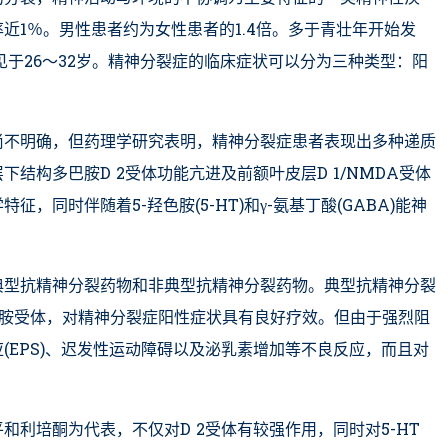
近1％。男性患者约为女性患者的1.4倍。多于青壮年开始发
见于26～32岁。精神分裂症的临床症状可以分为三种类型：阳
尚不明确，但药理学研究表明，精神分裂症患者表现出多种递质
结构多巴胺D 2受体功能亢进及前额叶皮层D 1/NMDA受体
，同时伴随着5-羟色胺(5-HT)和γ-氨基丁酸(GABA)能神
典型抗精神分裂药物和非典型抗精神分裂药物。典型抗精神分裂
巴胺受体，对精神分裂症阳性症状具有良好疗效。但由于强烈阻
(EPS)、迟发性运动障碍以及泌乳素增加等不良反应，而且对
和利培酮为代表，不仅对D 2受体有较强作用，同时对5-HT