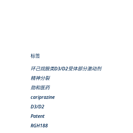
标签
环己烷胺类D3/D2受体部分激动剂
精神分裂
勋和医药
cariprazine
D3/D2
Patent
RGH188