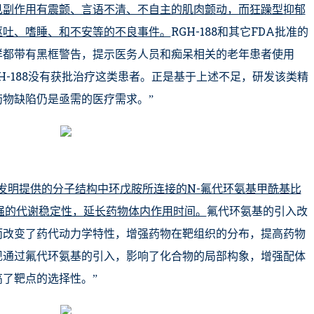
见副作用有震颤、言语不清、不自主的肌肉颤动，而狂躁型抑郁
呕吐、嗜睡、和不安等的不良事件。
RGH-188和其它FDA批准的
样都带有黑框警告，提示医务人员和痴呆相关的老年患者使用
RGH-188没有获批治疗这类患者。正是基于上述不足，研发该类精
物缺陷仍是亟需的医疗需求。”
发明提供的分子结构中环戊胺所连接的N-氟代环氨基甲酰基比
更强的代谢稳定性，延长药物体内作用时间。
氟代环氨基的引入改
而改变了药代动力学特性，增强药物在靶组织的分布，提高药物
现通过氟代环氨基的引入，影响了化合物的局部构象，增强配体
了靶点的选择性。”