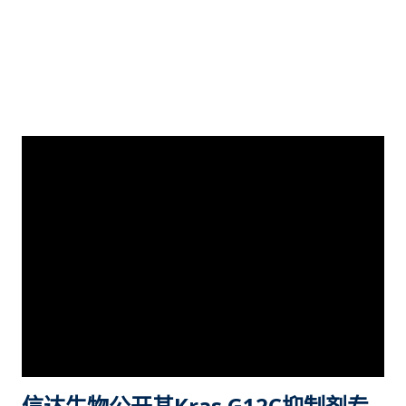
553(7689):446-454)。 目前NSCLC的主要治疗用药分为化疗药
物、分子靶向药物以及肿瘤免疫疗法等。其中化疗药物主要包括
吉西他滨、紫杉醇以及铂类药物等，但是这类药物普遍具有选择
性差、毒性大从而导致比较强烈的毒副作用。近年来，分子靶向
药物因其选择性较高、毒副作用相对较小，能够实现精准治疗等
明显优势从而逐渐成为研究热点。现有的NSCLC分子靶向药物包
括EGFR抑制剂(如Afatinib、Gefitinib、Erlot...
信达生物公开其Kras G12C抑制剂专