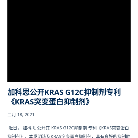
RAS genes (HRAS, KRAS and NRAS) encode four highly
homologous RAS proteins (HRAS, KRAS-4A, KRAS-4B and
NRAS) . RAS proteins are small GTPases, they function as
binary molecular switches that involved in transduction of
extracellular growth and differentiation signaling. RAS ge...
加科思公开KRAS G12C抑制剂专利
《KRAS突变蛋白抑制剂》
二月 18, 2021
近日， 加科思 公开其 KRAS G12C抑制剂 专利《KRAS突变蛋白
抑制剂》，本发明涉及KRAS突变蛋白抑制剂，具有良好的抑制肿