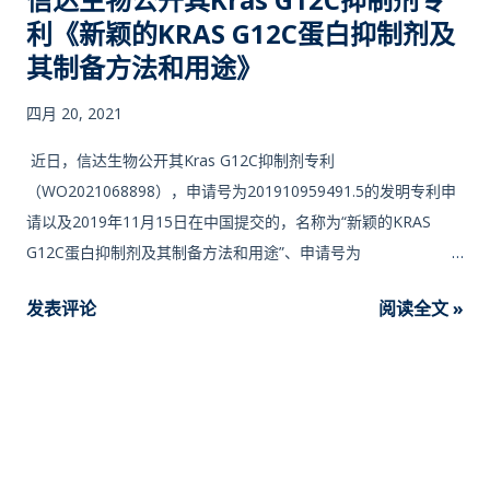
利《新颖的KRAS G12C蛋白抑制剂及
其制备方法和用途》
四月 20, 2021
近日，信达生物公开其Kras G12C抑制剂专利
（WO2021068898），申请号为201910959491.5的发明专利申
请以及2019年11月15日在中国提交的，名称为“新颖的KRAS
G12C蛋白抑制剂及其制备方法和用途”、申请号为
201911120362.3的发明专利申请的优先权，发明人：张
发表评论
阅读全文 »
龙/ZHANG, Long、宋国伟/SONG, Guowei、杨智亮YANG,
Zhiliang。 附： 百济神州 / 加科思 / 正大天晴 / 贝达药业 专利公
开内容报道 本发明属于医药化学领域，涉及一种新颖的KRAS
G12C蛋白抑制剂，其制备方法，包含其的药物组合物，及其医药
用途，特别是在制备用于预防和/或治疗至少部分由KRAS G12C
蛋白介导的疾病的药物和/或用于诊断上述疾病的造影剂和/或示