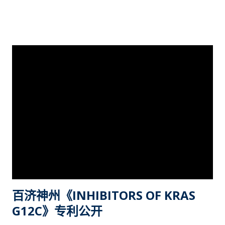
踪剂中的用途。 “ RAS代表一组具有189个氨基酸(21kDa分子量)
的彼此密切相关的单体球状蛋白质，其与质膜相关联并结合GDP
或GTP。RAS发挥分子开关的作用。当RAS包含已结合的GDP
时，其处于静止或关闭位置，并且是“非活性的”。当对暴露于某
些促生长刺激条件下的细胞产生应答时，诱导RAS以便将其已结
合的GDP交换成GTP。在已结合GTP的情况下，将RAS“开启”并
能够使其与其他蛋白质(其“下游靶标”)相互作用且加以激活。RAS
蛋白本身具有非常低的将GTP水解回GDP，从而将自身转变为关
闭状态的固有能力。将RAS关闭需要被称为GTP酶激活蛋白(GAP)
的外源性蛋白质，其与RAS相互作用并极大地加速了由GTP向
GDP的转化。影响RAS与GAP相互作用或者影响RAS将GTP转化
回GDP的任何突变都将造成蛋白质的长期激活以及因此而传导至
细胞的长期信号，该信号命令细胞持续生长和分裂。由于这些信
号造成细胞生长和分裂，因此过度活跃的RAS信号传导可能最终
百济神州《INHIBITORS OF KRAS
导致癌症。 关于RAS蛋白抑制剂的研究一直以来都存在很大挑
G12C》专利公开
战，究其原因主要在于RAS和GDP、GTP之间的亲和性很强，能