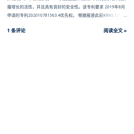
瘤增长的活性，并且具有良好的安全性。该专利要求 2019年8月
申请的专利202010781563.4优先权。 根据报道此前KRAS G12C
抑制剂结构如下，另外 正大天晴 以及 贝达药业专利 此前已报
1 条评论
阅读全文 »
道。 加科思专利对标的化合物为 MRTX-849 ，结构如下图： 加
科思的KRAS G12C抑制剂专利要求的结构通式如下： 其中部分结
构如下图： NCI-H1373异种移植肿瘤模型药效实验结果如下，部
分发明实施例的肿瘤抑制效果优于MRTX849： “ RAS代表一组
189个氨基酸的单体球状蛋白质（21kDa分子量），其与质膜密
切相关的，并且其结合GDP或GTP任一者。RAS起着分了开关的
作用。当RAS含有结合的GDP时，其处于休眠或关闭位置并且是
“无活性的”。当细胞暴露于某些促进生长的刺激物时，RAS被诱导
将其结合的GDP交换为GTP。在结合GTP的情形下，RAS被“开
启”，并且能够与其它蛋白质（其“下游靶标”）相互作用并将它们
激活CRAS蛋白本身将GTP水解回到GDP从而使其自身变成关闭
状态的固有能力非常低。关闭RAS需要被称作GTP酶激活蛋白
(GAP)的外源蛋白，其与RAS相互作用，并大大地加快GTP向