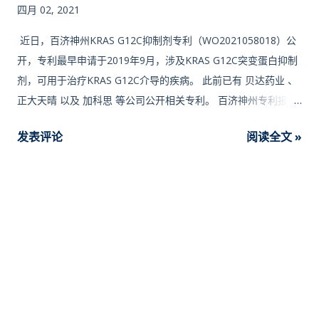
够达到皮摩尔级别，并且细胞内GTP浓度较高，因此竞争性抑制
四月 02, 2021
剂难于减弱RAS蛋白与GTP的结合；同时，RAS蛋白的表面比较
近日，百济神州KRAS G12C抑制剂专利（WO2021058018）公
平滑，缺少有效的小分子结合位点。RAS蛋白多年来一直被认为
开，专利最早申请于2019年9月，涉及KRAS G12C突变蛋白抑制
是"不可成药"的靶点。持续新技术的出现促进了针对RAS靶点的
剂，可用于治疗KRAS G12C介导的疾病。 此前已有 贝达药业 、
新治疗方法的出现。目前，针对RAS靶点信号通路抑制剂的...
正大天晴 以及 加科思 等公司公开相关专利。 百济神州专利报道
通式结构如下： 部分实施例结构如下： 体外IC50值结果如下：
发表评论
阅读全文 »
Example No. IC 50 (nM) Example No. IC 50 (nM) 1 3280 29
2.42 2 46000 30 15 3 23700 31 301 5 56.1 32 39.5 6 27.7 33
22.4 7 174 34 505 8 495 35 256 9 265 36 238 10 415 37 27.9
11 170 38 1570 12 379 40 1510 15 492 (P1) ; 5.27 (P2) 41
77.2 16 5650 (P1) ; 256 (P2) 42 9980 17 2200 (P1) ; 949 (P2)
44 9010 18 1560 45 12.6 19 976 46 172 20 2880 47 102 21
92.5 50 6.16 22 9.63 51 16.1 23 28.1 52 8.51 24 101 53 14.9
25 3.27 54 639 26 1080 55 <5.1 27 3720 56 941 28 178 ” RAS
is one of the most well-known oncogene. In human, three