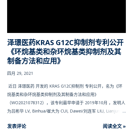
泽璟医药KRAS G12C抑制剂专利公开
《环烷基类和杂环烷基类抑制剂及其
制备方法和应用》
四月 29, 2021
近日 泽璟医药 开发的 KRAS G12C抑制剂 专利公开，名为《环
烷基类和杂环烷基类抑制剂及其制备方法和应用》
（WO2021078312），该专利最早申请于 2019年10月 ，发明人
为吕彬华 LV, Binhua/崔大为 CUI, Dawei/刘连军 LIU, Lianjun/韩
涛 HAN, Tao/王润卿 WANG, Runqing/倪沛钟 NI, Peizhong/盛
发表评论
阅读全文 »
泽林 SHENG, Zelin。 ____________________ 2021-10-26 泽璟生物