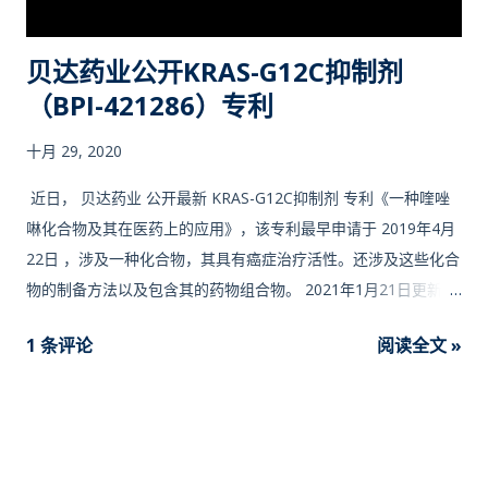
Proc Am Thorac Soc,2009,6(2):201-205)。对于KRas突变，12
位甘氨酸(G12)的突变约占80％，而G12C突变(12位甘氨酸突变为
贝达药业公开KRAS-G12C抑制剂
半胱氨酸)大约占G12全部突变的14％(Prior I A等人，Cancer
（BPI-421286）专利
Res,2012,72(10):2457-2467；Hobbs G A等人，Cancer
Cell,2016,29(3):251-253)。G12处突变会降低GAP的催化活性，
十月 29, 2020
最终促使Ras持续激活，...
近日， 贝达药业 公开最新 KRAS-G12C抑制剂 专利《一种喹唑
啉化合物及其在医药上的应用》，该专利最早申请于 2019年4月
22日 ，涉及一种化合物，其具有癌症治疗活性。还涉及这些化合
物的制备方法以及包含其的药物组合物。 2021年1月21日更新
———————— 贝达药业公告公司申报的 BPI-421286 胶囊
1 条评论
阅读全文 »
的药品临床试验申请已获得国家药品监督管理局受理，部分描述
如下： “BPI-421286 是一个全新的、拥有完全自主知识产权的新
分子实体化合物，由 贝达药业股份有限公司开发，是一种新型强
效、高选择性的共价不可逆 KRASG12C 口服小分子抑制剂，拟用
于携带 KRASG12C 特异性致癌基因突变的不可切除、局部 晚期