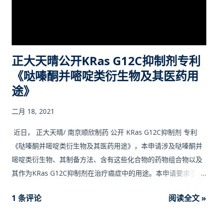
正大天晴公开KRas G12C抑制剂专利
《哒嗪酮并嘧啶类衍生物及其医药用
途》
二月 18, 2021
近日， 正大天晴/ 南京顺欣制药 公开 KRas G12C抑制剂 专利
《哒嗪酮并嘧啶类衍生物及其医药用途》，本申请涉及哒嗪酮并
嘧啶类衍生物、其制备方法、含有这些化合物的药物组合物以及
其作为KRas G12C抑制剂在治疗癌症中的用途。本申请要求于
2019年08月14日 向中华人民共和国国家知识产权局提交的第
1 条评论
阅读全文 »
201910749791.0号中国专利申请、2019年09月28日向中华人民
共和国国家知识产权局提交的第201910928635.0号中国专利申