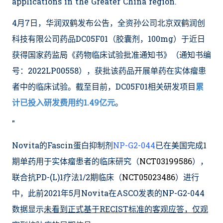
applications in the Greater China region.
4月7日，华润双鹤发布公告，全资孙公司北京双鹤润创
科技有限公司药品DC05F01（胶囊剂，100mg）于近日
获得国家药监局《药物临床试验批准通知书》（通知书编
号：2022LP00558），获批该药品开展单药在实体瘤患
者中的临床试验。截至目前，DC05F01相关研发项目
累
计已投入研发费用约1.49亿元
。
"
Novita的Fascin蛋白抑制剂
NP-G2-044
已在美国完成1
期单药用于实体瘤患者的临床研究（
NCT03199586
），
联合抗PD-(L)1疗法1/2期临床（
NCT05023486
）进行
中，此前2021年5月Novita在ASCO发表的NP-G2-044
数据显示
未看到正式基于RECIST标准的客观应答，仅观