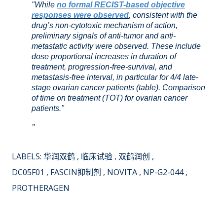
"While
no formal RECIST-based objective
responses were observed
, consistent with the
drug’s non-cytotoxic mechanism of action,
preliminary signals of anti-tumor and anti-
metastatic activity were observed. These include
dose proportional increases in duration of
treatment, progression-free-survival, and
metastasis-free interval, in particular for 4/4 late-
stage ovarian cancer patients (table). Comparison
of time on treatment (TOT) for ovarian cancer
patients."
LABELS:
华润双鹤
临床试验
双鹤润创
DC05F01
FASCIN抑制剂
NOVITA
NP-G2-044
PROTHERAGEN