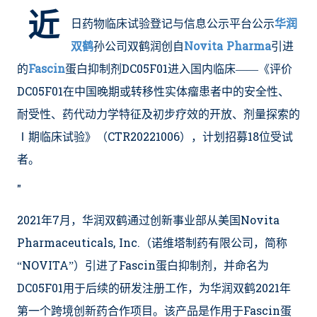
近
日药物临床试验登记与信息公示平台公示
华润
双鹤
孙公司双鹤润创自
Novita Pharma
引进
的
Fascin
蛋白抑制剂DC05F01进入国内临床——《评价
DC05F01在中国晚期或转移性实体瘤患者中的安全性、
耐受性、药代动力学特征及初步疗效的开放、剂量探索的
Ⅰ期临床试验》（CTR20221006），计划招募18位受试
者。
"
2021年7月，华润双鹤通过创新事业部从美国Novita
Pharmaceuticals, Inc.（诺维塔制药有限公司，简称
“NOVITA”）引进了Fascin蛋白抑制剂，并命名为
DC05F01用于后续的研发注册工作，为华润双鹤2021年
第一个跨境创新药合作项目。该产品是作用于Fascin蛋