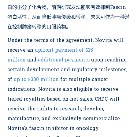
白的小分子化合物，前期研究发现能够有效抑制Fascin
蛋白活性，从而降低肿瘤侵袭和转移，未来可作为一种潜
在控制肿瘤转移的口服药物。
Under the terms of the agreement, Novita will
receive an
upfront payment of $15
million
and
additional payments
upon reaching
certain development and regulatory milestones,
of
up to $300 million
for multiple cancer
indications. Novita is also eligible to receive
tiered royalties based on net sales. CRDC will
receive the rights to research, develop,
manufacture, and exclusively commercialize
Novita's fascin inhibitor in oncology