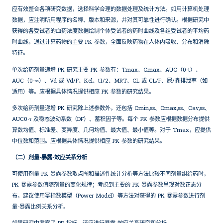
应有效整合各项研究数据，选择科学合理的数据处理及统计方法。如用计算机处理
数据，应注明所用程序的名称、版本和来源，并对其可靠性进行确认。根据研究中
获得的各受试者的血药浓度数据绘制个体受试者的药时曲线及各组受试者的平均药
时曲线，通过计算药物的主要 PK 参数，全面反映药物在人体内吸收、分布和消除
特征。
单次给药剂量递增 PK 研究主要 PK 参数有：Tmax、Cmax、AUC（0-t）、
AUC（0-∞）、Vd 或 Vd/F、Kel、t1/2、MRT、CL 或 CL/F、尿/粪排泄率（如
适用）等。应根据具体情况提供相应 PK 参数的研究结果。
多次给药剂量递增 PK 研究除上述参数外，还包括 Cmin,ss、Cmax,ss、Cav,ss、
AUC0-τ 及稳态波动系数（DF）、蓄积因子等。每个 PK 参数应根据数据分布提供
算数均值、标准差、变异度、几何均值、最大值、最小值等。对于 Tmax，应提供
中位数和范围。应根据具体情况提供相应 PK 参数的研究结果。
（二）剂量-暴露-效应关系分析
可使用剂量-PK 暴露参数散点图和描述性统计分析等方法比较不同剂量组给药时，
PK 暴露参数值随剂量的变化规律；考虑到主要的 PK 暴露参数呈现对数正态分
布，建议使用幂指数模型（Power Model）等方法对获得的 PK 暴露参数进行剂
量-暴露比例关系分析。