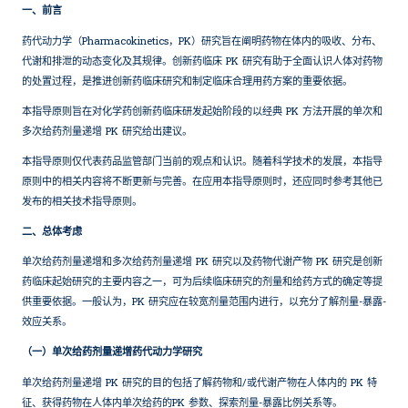
一、前言
药代动力学（Pharmacokinetics，PK）研究旨在阐明药物在体内的吸收、分布、
代谢和排泄的动态变化及其规律。创新药临床 PK 研究有助于全面认识人体对药物
的处置过程，是推进创新药临床研究和制定临床合理用药方案的重要依据。
本指导原则旨在对化学药创新药临床研发起始阶段的以经典 PK 方法开展的单次和
多次给药剂量递增 PK 研究给出建议。
本指导原则仅代表药品监管部门当前的观点和认识。随着科学技术的发展，本指导
原则中的相关内容将不断更新与完善。在应用本指导原则时，还应同时参考其他已
发布的相关技术指导原则。
二、总体考虑
单次给药剂量递增和多次给药剂量递增 PK 研究以及药物代谢产物 PK 研究是创新
药临床起始研究的主要内容之一，可为后续临床研究的剂量和给药方式的确定等提
供重要依据。一般认为，PK 研究应在较宽剂量范围内进行，以充分了解剂量-暴露-
效应关系。
（一）单次给药剂量递增药代动力学研究
单次给药剂量递增 PK 研究的目的包括了解药物和/或代谢产物在人体内的 PK 特
征、获得药物在人体内单次给药的PK 参数、探索剂量-暴露比例关系等。