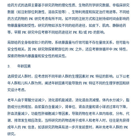
给药方式的选择主要基于研究药物的理化性质、生物药剂学研究数据、非临床研究
数据（如注射部位刺激性、溶血实验等）、生物利用度和拟定治疗用途等。不同给
药方式药物的 PK 研究考虑有所不同，如不同的注射方式和注射持续时间会影响药
物暴露量和耐受性。研究药物如涉及不同的给药途径，如皮下、肌肉、静脉给药
等，早期 PK 研究中应考察不同给药途径对 PK 和/或 PD 的影响。
局部给药全身吸收较少的药物，系统暴露量与疗效可能不存在量效关系，但可能与
安全性相关。其 PK 研究除探索靶部位的 PK 之外，还应考察体循环中 PK 特性，
探索药物体内暴露量和安全性的相关性。
3.
年龄因素
选择受试人群时，应考虑到不同年龄人群的生理因素对 PK 特征的影响。以下以老
年人群和儿科人群为例，阐述年龄因素可能导致的 PK 特征不同的生理学原因和研
究设计考虑。
老年人由于胃酸分泌减少，消化道机能减退，消化道血流减慢，体内水分减少，脂
肪成分比例增加，血浆蛋白含量减少，肾单位、肾血流量和肾小球滤过率均下降，
肝血流量减少，功能性肝细胞减少等因素，导致药物在老年人体内吸收、分布、代
谢、排泄发生相应改变。当所研究的药物适用于成年人和老年人时，往往是先获得
成年人的 PK 信息，如该研究药物具有进一步开发前景时，再补充老年人群的 PK
研究。