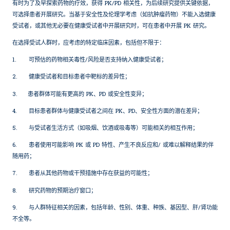
有时为了及早探索药物的疗效，获得 PK/PD 相关性，为后续研究提供关键依据，
可选择患者开展研究。当基于安全性及伦理学考虑（如抗肿瘤药物）不能入选健康
受试者，或其他无必要在健康受试者中开展研究时，可在患者中开展 PK 研究。
在选择受试人群时，应考虑的特定临床因素，包括但不限于：
1.
可预估的药物相关毒性/风险是否支持纳入健康受试者；
2.
健康受试者和目标患者中靶标的差异性；
3.
患者群体可能有更高的 PK、PD 或安全性变异；
4.
目标患者群体与健康受试者之间在 PK、PD、安全性方面的潜在差异；
5.
与受试者生活方式（如吸烟、饮酒或吸毒等）可能相关的相互作用；
6.
患者使用可能影响 PK 或 PD 特性、产生不良反应和/ 或难以解释结果的伴
随用药；
7.
患者从其他药物或干预措施中存在获益的可能性；
8.
研究药物的预期治疗窗口；
9.
与人群特征相关的因素，包括年龄、性别、体重、种族、基因型、肝/肾功能
不全等。