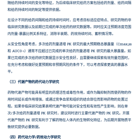
随给药持续时间的变化等特征，为后续临床研究给药方案包括给药剂量、给药间隔
和给药持续时间的制定等提供依据。
在设计不同的给药间隔和给药持续时间时，应考虑目标适应症特点、研究药物的非
临床研究数据以及前期已完成的单次给药的研究数据等。同时应关注预期浓度范围
内剂量-暴露比例关系特征、消除半衰期、药效持续时间、蓄积情况等。
从安全性角度考虑，多次给药剂量递增 PK 研究的最大预期稳态暴露量（Cmax,ss
和 AUC0-τ）通常不应超过已完成的单次给药剂量递增 PK 研究的最大暴露量。如
果已完成的多次给药研究数据显示安全性良好，且需要继续探索有效剂量范围时，
在充分考虑和做好处置预期和非预期风险的条件下，可以考虑探索更高的暴露水
平。
（三）代谢产物的药代动力学研究
药物代谢产物可能具有明显的药理活性或毒性作用，或作为酶抑制剂而使药物的作
用时间延长或作用增强，或通过竞争血浆和组织的结合部位而影响药物的处置过
程。如果非临床研究结果表明代谢产物可能对安全性和有效性产生影响，则在单
次/多次给药剂量递增 PK 研究时，建议同时进行主要代谢产物的 PK 研究。开展
代谢产物的 PK 研究有利于了解药物在人体内的生物转化特征，为后期开展物质平
衡研究提供必要数据。
（四）药代动力学/药效动力学研究