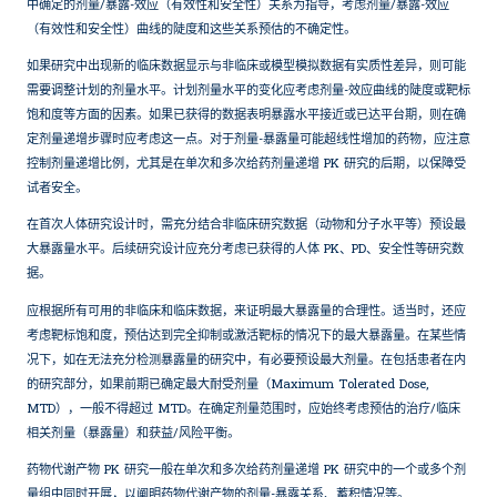
中确定的剂量/暴露-效应（有效性和安全性）关系为指导，考虑剂量/暴露-效应
（有效性和安全性）曲线的陡度和这些关系预估的不确定性。
如果研究中出现新的临床数据显示与非临床或模型模拟数据有实质性差异，则可能
需要调整计划的剂量水平。计划剂量水平的变化应考虑剂量-效应曲线的陡度或靶标
饱和度等方面的因素。如果已获得的数据表明暴露水平接近或已达平台期，则在确
定剂量递增步骤时应考虑这一点。对于剂量-暴露量可能超线性增加的药物，应注意
控制剂量递增比例，尤其是在单次和多次给药剂量递增 PK 研究的后期，以保障受
试者安全。
在首次人体研究设计时，需充分结合非临床研究数据（动物和分子水平等）预设最
大暴露量水平。后续研究设计应充分考虑已获得的人体 PK、PD、安全性等研究数
据。
应根据所有可用的非临床和临床数据，来证明最大暴露量的合理性。适当时，还应
考虑靶标饱和度，预估达到完全抑制或激活靶标的情况下的最大暴露量。在某些情
况下，如在无法充分检测暴露量的研究中，有必要预设最大剂量。在包括患者在内
的研究部分，如果前期已确定最大耐受剂量（Maximum Tolerated Dose,
MTD），一般不得超过 MTD。在确定剂量范围时，应始终考虑预估的治疗/临床
相关剂量（暴露量）和获益/风险平衡。
药物代谢产物 PK 研究一般在单次和多次给药剂量递增 PK 研究中的一个或多个剂
量组中同时开展，以阐明药物代谢产物的剂量-暴露关系、蓄积情况等。