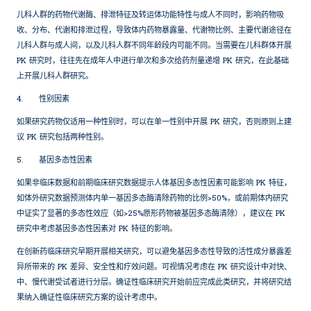
儿科人群的药物代谢酶、排泄特征及转运体功能特性与成人不同时，影响药物吸
收、分布、代谢和排泄过程，导致体内药物暴露量、代谢物比例、主要代谢途径在
儿科人群与成人间，以及儿科人群不同年龄段内可能不同。当需要在儿科群体开展
PK 研究时，往往先在成年人中进行单次和多次给药剂量递增 PK 研究，在此基础
上开展儿科人群研究。
4.
性别因素
如果研究药物仅适用一种性别时，可以在单一性别中开展 PK 研究，否则原则上建
议 PK 研究包括两种性别。
5.
基因多态性因素
如果非临床数据和前期临床研究数据提示人体基因多态性因素可能影响 PK 特征，
如体外研究数据预测体内单一基因多态酶清除药物的比例>50%，或前期体内研究
中证实了显著的多态性效应（如>25%原形药物被基因多态酶清除），建议在 PK
研究中考虑基因多态性因素对 PK 特征的影响。
在创新药临床研究早期开展相关研究，可以避免基因多态性导致的活性成分暴露差
异所带来的 PK 差异、安全性和疗效问题。可视情况考虑在 PK 研究设计中对快、
中、慢代谢受试者进行分层。确证性临床研究开始前应完成此类研究，并将研究结
果纳入确证性临床研究方案的设计考虑中。