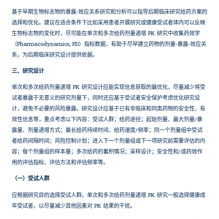
基于早期生物标志物的暴露-效应关系研究和分析可以指导后期临床研究给药方案的
选择和优化。建议在适合条件下比如采用患者开展研究或健康受试者体内可以反映
生物标志物的变化时，尽可能在单次和多次给药剂量递增 PK 研究中收集药效学
（Pharmacodynamics, PD）指标数据，有助于尽早建立药物的剂量-暴露-效应关
系，为后期临床研究设计提供依据。
三、研究设计
单次和多次给药剂量递增 PK 研究设计应能实现信息获取的最优化，尽量减少将受
试者暴露于无意义的研究剂量下，同时还应基于受试者安全保护考虑优化研究设
计，避免不必要的风险暴露。研究设计应基于已有非临床和同类药物的安全性、有
效性信息等，重点考虑以下内容：受试人群；给药途径；起始剂量、最大剂量/暴
露量、剂量递增方式；最长给药持续时间、给药速度/频率；同一个剂量组中受试
者给药间隔时间；风险控制计划；进入下一个剂量组或下一项研究前需要评估的内
容；每个剂量组的样本量；多次给药的蓄积情况；采样设计；安全性和/或药效作
用的评估指标、评估方法和评估频率等。
（一）受试人群
应根据研究目的选择受试人群。单次和多次给药剂量递增 PK 研究一般选择健康成
年受试者，以尽量减少其他因素对 PK 结果的干扰。