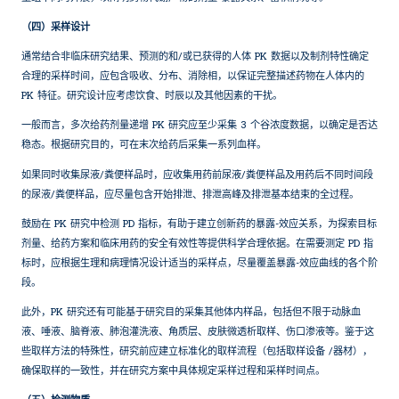
（四）采样设计
通常结合非临床研究结果、预测的和/或已获得的人体 PK 数据以及制剂特性确定
合理的采样时间，应包含吸收、分布、消除相，以保证完整描述药物在人体内的
PK 特征。研究设计应考虑饮食、时辰以及其他因素的干扰。
一般而言，多次给药剂量递增 PK 研究应至少采集 3 个谷浓度数据，以确定是否达
稳态。根据研究目的，可在末次给药后采集一系列血样。
如果同时收集尿液/粪便样品时，应收集用药前尿液/粪便样品及用药后不同时间段
的尿液/粪便样品，应尽量包含开始排泄、排泄高峰及排泄基本结束的全过程。
鼓励在 PK 研究中检测 PD 指标，有助于建立创新药的暴露-效应关系，为探索目标
剂量、给药方案和临床用药的安全有效性等提供科学合理依据。在需要测定 PD 指
标时，应根据生理和病理情况设计适当的采样点，尽量覆盖暴露-效应曲线的各个阶
段。
此外，PK 研究还有可能基于研究目的采集其他体内样品，包括但不限于动脉血
液、唾液、脑脊液、肺泡灌洗液、角质层、皮肤微透析取样、伤口渗液等。鉴于这
些取样方法的特殊性，研究前应建立标准化的取样流程（包括取样设备 /器材），
确保取样的一致性，并在研究方案中具体规定采样过程和采样时间点。