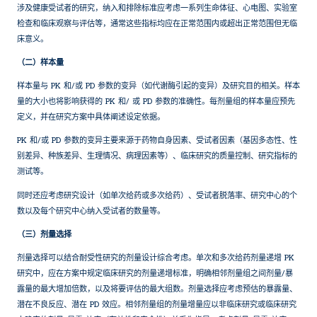
涉及健康受试者的研究，纳入和排除标准应考虑一系列生命体征、心电图、实验室
检查和临床观察与评估等，通常这些指标均应在正常范围内或超出正常范围但无临
床意义。
（二）样本量
样本量与 PK 和/或 PD 参数的变异（如代谢酶引起的变异）及研究目的相关。样本
量的大小也将影响获得的 PK 和/ 或 PD 参数的准确性。每剂量组的样本量应预先
定义，并在研究方案中具体阐述设定依据。
PK 和/或 PD 参数的变异主要来源于药物自身因素、受试者因素（基因多态性、性
别差异、种族差异、生理情况、病理因素等）、临床研究的质量控制、研究指标的
测试等。
同时还应考虑研究设计（如单次给药或多次给药）、受试者脱落率、研究中心的个
数以及每个研究中心纳入受试者的数量等。
（三）剂量选择
剂量选择可以结合耐受性研究的剂量设计综合考虑。单次和多次给药剂量递增 PK
研究中，应在方案中规定临床研究的剂量递增标准，明确相邻剂量组之间剂量/暴
露量的最大增加倍数，以及将要评估的最大组数。剂量选择应考虑预估的暴露量、
潜在不良反应、潜在 PD 效应。相邻剂量组的剂量增量应以非临床研究或临床研究