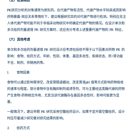
（五）检测物质
PK研究分析的对象通常为原形药。在代谢产物有活性、代谢产物水平较高或其影响
药物暴露-效应关系等情形下，建议根据研究目的对代谢产物进行检测。特别应关注
人体代谢产物可能不同于非临床动物研究中所确定代谢产物的情况。在设计单次和
多次给药剂量递增 PK 研究方案时，还应充分考虑上述重要代谢产物的 PK 特征。
（六）其他考虑
单次和多次给药剂量递增 PK 研究设计应考虑包括但不限于以下因素对药物 PK 的
影响：食物、给药方式、年龄、性别、体重、基因多态性、疾病状态、肝/肾功能
不全、制剂、伴随用药等。
1.
食物因素
食物可以通过影响胃排空、改变胃肠道蠕动、改变胃液pH 值等方式影响药物吸收
的速率与程度。部分食物中含有酶抑制剂或诱导剂，可与主要经这类酶代谢的药物
产生食物-药物相互作用，尤其当该代谢酶存在基因多态性时，影响可能更为显
著。
一般情况下，建议早期 PK 研究采用空腹给药设计。如果不宜开展空腹给药，设计
时应尽量减少研究餐对研究结果的影响。
2.
给药方式