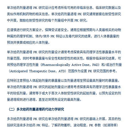
单次给药剂量递增 PK 研究设计应考虑所有可用的非临床信息、临床研究数据以及
类似作用机制药物的相关信息。单次给药剂量递增 PK 研究通常嵌套在耐受性研究
中开展，鼓励在耐受性研究的每个剂量组中开展 PK 研究。
应谨慎进行研究方案设计，保障受试者安全。通常应根据预期与人类最相关的动物
种属的药理学机制、体内/体外 PK 特征以及毒代研究的结果，进行人体暴露量的
预测并换算成相应的人体剂量。
单次给药剂量递增 PK 研究的剂量设计通常考虑探索具有药理学活性暴露量水平的
剂量范围，同时考察暴露量与安全性和耐受性的相关性。根据非临床研究结果，可
将预估药理学活性剂量（Pharmacologically Active Dose，PAD）和/或治疗剂量
（Anticipated Therapeutic Dose，ATD）范围作为设置 PK 研究范围的参考。
应特别注意预估人体起始剂量的暴露量以及剂量递增至预设最高剂量时的暴露量。
单次给药剂量递增 PK 研究的起始剂量设计通常考虑探索具有药理学活性暴露量水
平的较低剂量，通常等于或大于首次人体耐受性研究的起始剂量，以预先设定的剂
量递增规则进行递增，直至达到预先设定的最高剂量。
（二）多次给药剂量递增药代动力学研究
多次给药剂量递增 PK 研究在单次给药剂量递增 PK 研究的基础上开展，其目的包
括研究连续多次给药 PK 特征，了解药物蓄积、波动程度，PK 参数（如清除率）