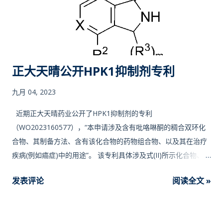
正大天晴公开HPK1抑制剂专利
九月 04, 2023
近期正大天晴药业公开了HPK1抑制剂的专利
（WO2023160577），“本申请涉及含有吡咯啉酮的稠合双环化
合物、其制备方法、含有该化合物的药物组合物、以及其在治疗
疾病(例如癌症)中的用途”。 该专利具体涉及式(II)所示化合物、其
立体异构体或其药学上可接受的盐，对该专利涉及的化合物进行
发表评论
阅读全文 »
HPK1体外激酶抑制活性检测，IC50值在个位数范围，对Jurkat细
胞p-SLP76磷酸化抑制活性检测结果显示，IC50大部分＜50nM。
其中部分实施例结构如下图： 此前中国生物制药曾对Treadwell