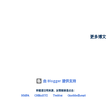
进行战略投资，就其肿瘤药HPK1抑制剂达成合作意向，获得该产
品的中国开发选择权，目前该产品尚处于临床1/2期临床阶段（启
动于2020年）： In the efficacy evaluable population (N=31) ,
2 patients achieved partial response as best response. Both
of responses were in Head and Neck Squamous Cell
Carcinoma (HNSCC) patients previously treated with
更多博文
pembrolizumab. One patient was treated as a monotherapy
(400 mg) and the other treated in combination (60 mg +
pembrolizumab) with 36% and 81% reduction in target
lesions, respectively. Nine patients had best response as
stable disease and stayed on study for at least 4 cycles. The
most common treatment emergent toxicities of any grade,
由 Blogger 提供支持
which occurred in greater than 10% of patients, were diarrhea
转载请注明来源，友情链接请点击：
(61%), fatigue (39%), nausea (33%), decreased appetite
NMPA
CNBioXYZ
Twitter
OneMedheart
(30%), vomitin...