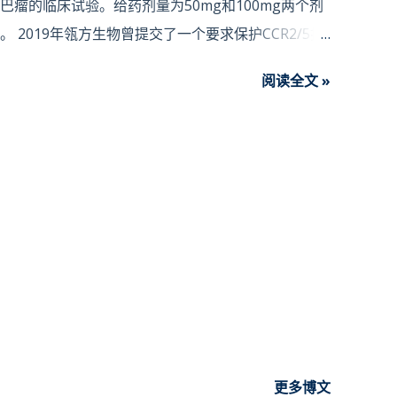
瘤的临床试验。给药剂量为50mg和100mg两个剂
2019年瓴方生物曾提交了一个要求保护CCR2/5拮
***一般的规则，可能来自与其合作项目。 其实施
阅读全文 »
单抗联合的动物模型数据，未见单药的相关报道，并将其
C联用数据曲线上可以看到某些趋势。 如其专利报道的
比于CVC对CYP3A4抑制活性有限，但存在对CYP2C19
更多博文