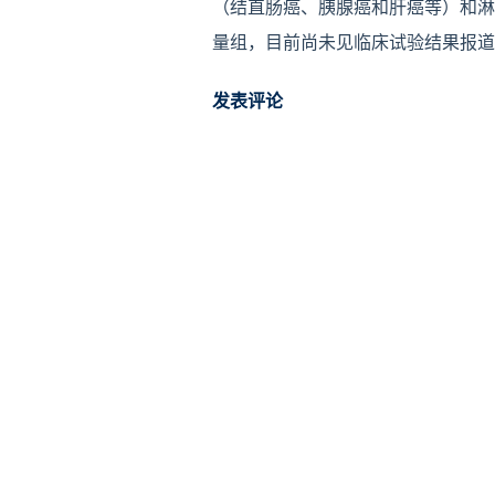
（结直肠癌、胰腺癌和肝癌等）和淋巴
量组，目前尚未见临床试验结果报道。 
抗的专利，化合物编号如药明康德WX
发表评论
例中的WX001有报道与抗PD-1
与参照化合物CVC进行对比，但CV
CYP450酶抑制活性数据，WX001相
的抑制活性。