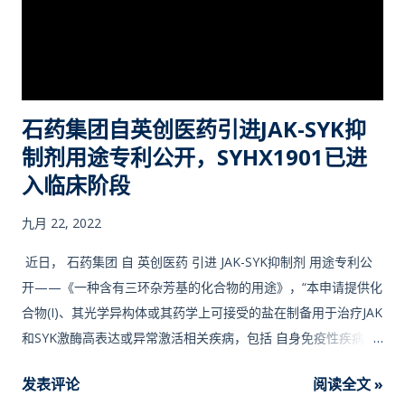
石药集团自英创医药引进JAK-SYK抑
制剂用途专利公开，SYHX1901已进
入临床阶段
九月 22, 2022
近日， 石药集团 自 英创医药 引进 JAK-SYK抑制剂 用途专利公
开——《一种含有三环杂芳基的化合物的用途》，“本申请提供化
合物(I)、其光学异构体或其药学上可接受的盐在制备用于治疗JAK
和SYK激酶高表达或异常激活相关疾病，包括 自身免疫性疾病 ，
如免疫介导的皮肤病，尤其是银屑病、特应性皮炎和SLE的药物
发表评论
阅读全文 »
中的用途。本发明所述化合物(I)、其光学异构体或其药学上可接