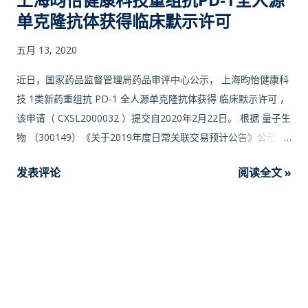
单克隆抗体获得临床默示许可
五月 13, 2020
近日，国家药品监督管理局药品审评中心公示， 上海昀怡健康科
技 1类新药重组抗 PD-1 全人源单克隆抗体获得 临床默示许可 ，
该申请（ CXSL2000032 ）提交自2020年2月22日。 根据 量子生
物 （300149）《关于2019年度日常关联交易预计公告》公示，
该公司董事长HUI MICHAEL XIN（惠欣）及其家族 （HUI
发表评论
阅读全文 »
MICHAEL XIN（惠欣）与严晏清为夫妻关系，与肖文娟为母子关
系） 通过控制的企业合计持有上海昀怡健康科技发展有限公司
100%股权。 上海昀怡主要从事创新药的研究开发，根据专利检
索可以发现该司已申请针对 PI3K、GPR40、c-Met、JAK 等靶点
的专利。 上海昀怡健康科技发展有限公司（曾用名：上海昀怡健
康管理咨询有限公司）成立于2007年9月27日，根据2019年量子
生物年报公示，HUI MICHAEL XIN（惠欣）及其家族控制企业包