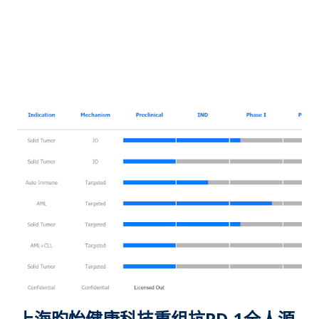
2020年开始就成了一款搁置产品。 Cerdulatinib 激酶活性数据 “
根据该协议 ，石药欧意将获得杭州英创授出该等产品于 中国(包
括香港、澳门及台湾)及美国的独家开发及商业化权利 ，石药欧
意须负责该等产品于该地区的临床前及临床试验、产品批准申
请、生产及商业化，而杭州英创须提供必要的技术支援。 作为获
得独家授权的代价，石药欧意同意向杭州英创支付人民币 2500万
的首付款 及根据该等产品于该地区的开发进度支付 最多人民币2
亿元的开发里程碑付款 。石药欧意亦同意根据该等产品于该地区
达成的销售额向杭州英创支付 销售提成 。 公告称，该协议为该
集团的产品管线带来 5个创新抗...
上海昀怡健康科技重组抗PD-1全人源