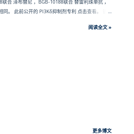
188联合 泽布替尼 ，BGB-10188联合 替雷利珠单抗 ，
相同。 此前公开的 PI3Kδ抑制剂专利 点击查看。 该
onash Hospital - Hematology，St.
阅读全文 »
atology/Oncology，Austin Hospital - Hematology，
188单药 针对R/R CLL/SLL, MZL, FL, MCL； BGB-
FL, MCL, or DLBCL； BGB-10188联合PD-1单
oma、SCLC、HNSCC、GC、NC、RCC、CC、
、MSI-H/dMMR等。 MEI Pharma此前已经开启
泽布替尼的联用Ib临床。
更多博文