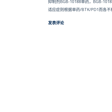
抑制剂BGB-10188单药，BGB-10
适应症则根据单药/BTK/PD1而各不
临床预计招募150受试者，目前公示试验点包括M
发表评论
Vincent Hospital - Sydney - Hem
Perth Blood Institute。 BGB-10
10188联合BTK抑制剂泽布替尼 用于R/R 
抗替雷利珠单抗 用于NSCLC、Melan
TNBC、OC、EC、Melanoma、UC
PI3Kδ抑制剂ME-401与$BGNE