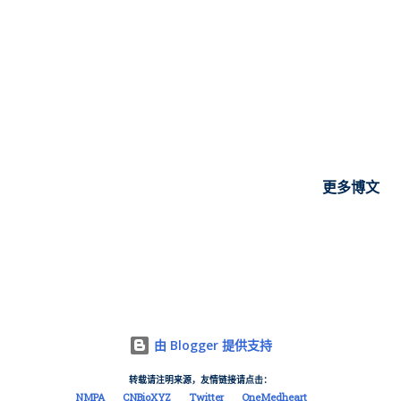
受的盐可改善银屑病、特应性皮炎和SLE小鼠皮肤病变，缓解肾
损伤，抑制免疫器官增大，降低炎症水平，抑制血清中SLE相关
抗体和细胞因子的增高，且具有一定安全治疗窗，具有很好的临
床应用前景。” 所述同靶点治疗药物 SYHX1901 已进入1期临床阶
段，拟开发适应症为系统性红斑狼疮、类风湿关节炎，该1期临床
评价中国健康受试者空腹单剂口服及多剂口服SYHX1901片
（7.5mg, 30mg）后的安全性和耐受性。 化合物I结构 根据用途
专利介绍化合物结构如上，回到化合物专利可以看到代号为
更多博文
C10R，其对JAK2和SYK激酶的抑制活性IC50均小于50nM，小鼠
体内PK数据见下表： 小鼠体内PK数据 此时再回到Portola
Pharma自Astellas引进的 Cerdulatinib （结构如下），起初定位
血液肿瘤PTCL（30mg BID），与FDA沟通的注册性2/3期临床
启动时，Portola Pharma最终并没有正式入组患者；非肿瘤外用
产品开发权被Dermavant拿走了，该司近期还将国内的苯维莫德
由 Blogger 提供支持
外用制剂在美国开发并完成了上市，回到Cerdulatinib上面，
转载请注明来源，友情链接请点击：
Dermavant完成1期启动2a期后也没有继续开发的动力，于是
NMPA
CNBioXYZ
Twitter
OneMedheart