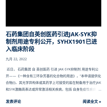
石药集团自英创医药引进JAK-SYK抑
制剂用途专利公开，SYHX1901已进
入临床阶段
九月 22, 2022
近日， 石药集团 自 英创医药 引进 JAK-SYK抑制剂 用途专利公
开——《一种含有三环杂芳基的化合物的用途》，“本申请提供化
合物(I)、其光学异构体或其药学上可接受的盐在制备用于治疗JAK
和SYK激酶高表达或异常激活相关疾病，包括 自身免疫性疾病 ，
如免疫介导的皮肤病，尤其是银屑病、特应性皮炎和SLE的药物
发表评论
阅读全文 »
中的用途。本发明所述化合物(I)、其光学异构体或其药学上可接