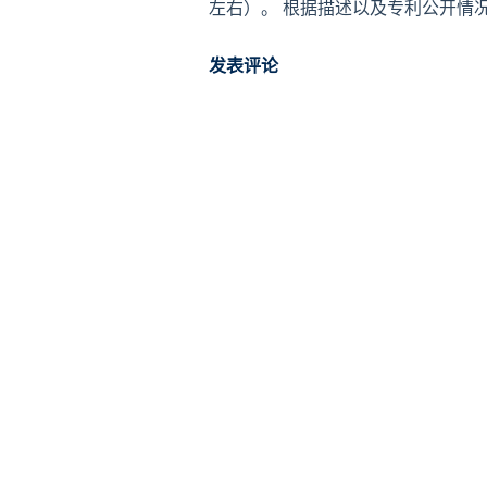
左右）。 根据描述以及专利公开情况
HER抑制剂专利，具体结构如下，与正大
发表评论
的Poziotinib，目前已提交FDA用
申请，ORR在28%左右（BID 8mg）
Amivantamab（36-40%）。 
药效与参照化合物Poziotnib和式(
显著， 药效与参考化合物Poziot
3只小鼠体重下降超过15％，予以停
物 对小鼠体重影响小 ，无停药，
式(I)化合物起效剂量更低，耐受性更好
合物半衰期比参考化合物更长， 口服血
合物2 。 HER受体的突变或过表
成和转移相关，比如肺癌，乳腺癌，
合物结构特征，已上市的HER家族抑制