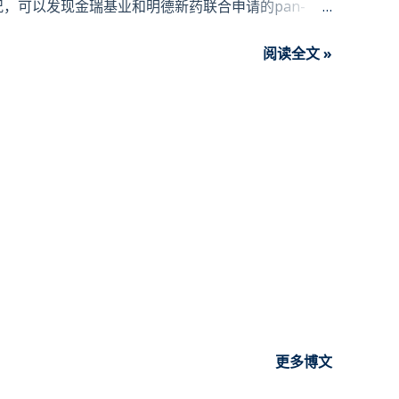
，可以发现金瑞基业和明德新药联合申请的pan-
天晴开发的产品一样参考了Spectrum Pharma
阅读全文 »
于经治HER2 exon 20ins突变非小细胞肺癌患者的上市
，与Mobocertinib数据相当，略低于
结构式参考 如同其他产品一样，式(I)化合物低剂量0.5mpk
I)化合物高剂量1.5mpk药效相当。式(I)化合物抑瘤效果
inib相当 ，但是参考化合物高剂量组小鼠体重下降显著，
药，并且全组有小鼠尿液深黄色毒性提示。式(I)化合
无尿液深黄色毒性提示，耐受性显著优于参考化合物。
，安全窗口更优于参考化合物Poziotinib。式(I)化
浆暴露量显著优于参照化合物Poziotinib和对照化
达会导致下游信号通路持续和过度激活，与多种肿瘤的生
胃癌，食管癌，结直肠癌以及头颈癌等。因靶点和化
更多博文
剂都还存在各方面不足，且对EGFR/HER2