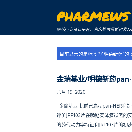
PHARMEWS
医药行业资讯平台，为您提供最新研发及商业化信息。a 
博
目前显示的是标签为“
明德新药
”的
文
金瑞基业/明德新药pan
六月 19, 2020
金瑞基业 此前已启动pan-HER抑制剂
评价JRF103片在晚期实体瘤患者的
的药代动力学特征和JRF103片的初