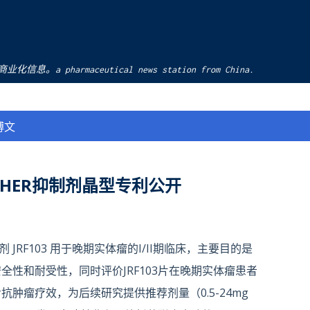
跳至主要内容
pharmaceutical news station from China.
博文
-HER抑制剂晶型专利公开
 JRF103 用于晚期实体瘤的I/II期临床，主要目的是
安全性和耐受性，同时评价JRF103片在晚期实体瘤患者
步抗肿瘤疗效，为后续研究提供推荐剂量（0.5-24mg