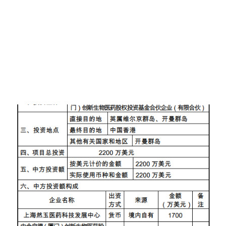
主要股东，目前持股比重为15.05%。 晟德集团暨玉晟生技董事
好的抑制活性的同时，当满足以下两个条件之一时，即1)、通式I
长林荣锦先生表示 ：「我要感谢加科思董事长暨首席执行官王印
中吡嗪环上R 1位置为羟甲基且A 1、A 3位置均为N，例如化合物
祥博士与其团队，为了开发出国际重量级的原创新药，多年来锲
22、化合物64～69；2)、通式I中吡嗪环上R 1位置为酰胺基且A
而不舍地努力。SHP2抑制剂瞄准全球高度瞩目的肿瘤药开发靶
3位置为N，例如化合物5、化合物18、化合物58或化合物59，
点，过去一直被认为难以成药（undruggable），然而加科思团
相比其他技术方案，可显著改善hERG抑制问题，有望降低心脏毒
队设计出的小分子药物攻克科学界数十年来未解的难题，除快速
性。 ”
推进临床，时至今日并受到国际肯定，晟德作为伴随加科思一路
走来的策略投资人亦与有荣焉。近来晟德集团迎来一个又一个振
奋人心的好消息，这是过去我们一次次播下的种子，历经晴雨后
向下扎根而逐步开花、结果，走过幽谷，我们将持续集结产业的
力量，打破藩篱开创新局，迈向世界。」 据悉 ， 加科思预期，
今年4季向上海证交所递件申请上市，并规划在「科创板」挂牌，
挂牌前依规定将会揭露此次双方合作细项，法人指出，依加科思
的创新能力与授权金规模推估，其市值理当已经超越10亿美元门
槛，换言之，应是晟德集团旗下首家「独角兽」企业。 2020年4
月份，上海然玉医药/中金启德购买Jacobio (CAY) Pharma股权