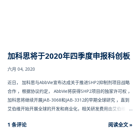
抗肿瘤活性。本发明所述MEK抑制剂应该理解为可以抑制MEK1
和/或MEK2。 《 SHP2抑制剂及其应用 》提供一种作为含Src同
源区2蛋白质酪氨酸磷酸酶2(SHP2)抑制剂应用的化合物(如式Ⅰ所
示)，及其药物组合物、制备方法，以及其在治疗SHP2介导的疾
病中的用途。所述化合物通过参与调节细胞增殖、凋亡、迁移、
新生血管生成等多个过程而发挥作用。 目前在开发的SHP2抑制
加科思将于2020年四季度申报科创板
剂有多种，诺华开发的TNO155在2017年进入治疗实体瘤的I期临
床试验。加科思设计开发的JAB-3068于2018年1月正式获得美国
六月 04, 2020
FDA新药临床实验许可。Revolution开发的RMC-4630于2018年
近日， 加科思与AbbVie宣布达成关于推进SHP2抑制剂项目战略
下半年进行首次人体临床试验。目前，该靶点在国内外还未见上
合作 ，根据协议约定， AbbVie将获得SHP2项目的独家许可权 ，
市品种，因此，开发出能够靶向抑制SHP2活性的小分子药物，为
加科思将继续开展JAB-3068和JAB-3312的早期全球研究 ，直到
患者提供更加安全有效的SHP2抑制剂具有重要的研究意义。 “ 按
艾伯维开始开展全球的开发和商业化，相关研发费用由艾伯维承
照WO2018172984（ 来自加科思专利 ）中的EXAMPLE 48所描
担。加科思有权在项目开始注册性临床之前行使权力，以获得
述的方法，制备如下 对照例1 。 ” “ 按照WO2019183367（ 来自
1 条评论
阅读全文 »
SHP2项目在中国内地，中国香港和中国澳门的独家开发和商业化
Relay专利 ）中的Example 243所描述的方法，制备如下 对照例2
权力。 台湾晟德集团 自2015年加科思创立初期即参与投资成为
。 ” “ 我们出乎意料地发现，本发明的化合物在普遍对SHP2有较