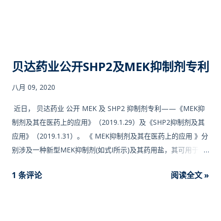
酶促活性一鸟嘌呤核苷酸结合及水解（GTP酶反应〕。其还含有
被称为CAAX盒的C末端延伸区，所述延伸区可以被翻译后修饰，
并且负责将蛋白质靶向细胞膜。G结构域大小为约21一25kDa，
并且其含有磷酸结合环(P环）。P环代表核苷酸在蛋白质中结合的
袋，并且这是具有保守氨基酸残基的结构域的刚性部分，所述保
贝达药业公开SHP2及MEK抑制剂专利
守氨基酸残基是核苷酸结合及水解所必需的（甘氨酸12、苏氨酸
26和賴氨酸《6）。G结构域还含有所谓的开关1（残基30一40）
八月 09, 2020
和开关Il（残基60一76冫区，这两者都是蛋白质的动态部分，其
近日， 贝达药业 公开 MEK 及 SHP2 抑制剂专利——《MEK抑
常常被表示为“弹簧加载”机制，这是因为它们能够在休眠与加载
制剂及其在医药上的应用》（2019.1.29）及《SHP2抑制剂及其
状态之...
应用》（2019.1.31）。 《 MEK抑制剂及其在医药上的应用 》分
别涉及一种新型MEK抑制剂(如式I所示)及其药用盐，其可用于治
疗MEK介导的疾病，本发明还涉及这些化合物的制备方法以及包
1 条评论
阅读全文 »
含其的药物组合物。 由于MEK处于MAPK/ERK信号通路的中间位
置，具有较为关键的调控作用。MEK抑制剂已成为当前肿瘤药物
研发热点之一，已有新药上市，如 Trametinib ，商品名
Mekinist。 本发明提供一种新型结构的MEK抑制剂，具有良好的