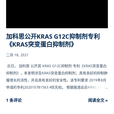
加科思公开KRAS G12C抑制剂专利
《KRAS突变蛋白抑制剂》
二月 18, 2021
近日， 加科思 公开其 KRAS G12C抑制剂 专利《KRAS突变蛋白
抑制剂》，本发明涉及KRAS突变蛋白抑制剂，具有良好的抑制肿
瘤增长的活性，并且具有良好的安全性。该专利要求 2019年8月
申请的专利202010781563.4优先权。 根据报道此前KRAS G12C
抑制剂结构如下，另外 正大天晴 以及 贝达药业专利 此前已报
1 条评论
阅读全文 »
道。 加科思专利对标的化合物为 MRTX-849 ，结构如下图： 加
科思的KRAS G12C抑制剂专利要求的结构通式如下： 其中部分结