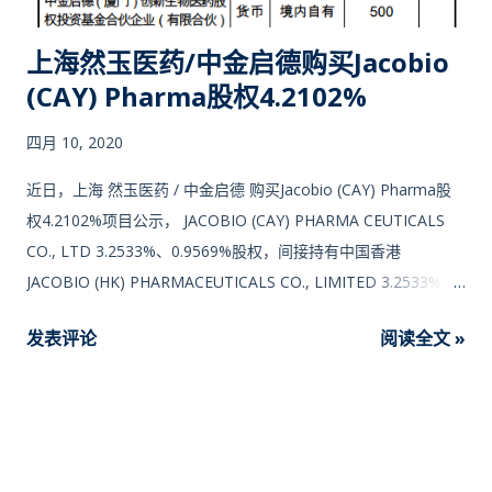
4.2102%项目曾备案公示。 以下内容来自台媒工商时报： 林榮
錦、王印祥 5年成功築夢 加科思旗下新藥可望以6-8億美元授
上海然玉医药/中金启德购买Jacobio
權，晟德集團董事長林榮錦、 加科思創辦人王印祥 堪稱是大贏
(CAY) Pharma股权4.2102%
家，兩個人都成功在兩岸築夢，也有可以一起分享的戰果。 林榮
錦和王印祥早在2005年就認識，當時林榮錦積極尋找東洋前進國
四月 10, 2020
際市場的門路，而王印祥也為了創辦的貝達製藥找定位，兩個人
近日，上海 然玉医药 / 中金启德 购买Jacobio (CAY) Pharma股
都對新藥開發懷有夢想，但也都為當時的陌生環境所苦！ 2007年
权4.2102%项目公示， JACOBIO (CAY) PHARMA CEUTICALS
王印祥以投資500萬人民幣，即享有10％股權的條件，希望林榮
CO., LTD 3.2533%、0.9569%股权，间接持有中国香港
錦加入 貝達股東 行列，但那時剛好東洋轉投資的智擎資金燒的
JACOBIO (HK) PHARMACEUTICALS CO., LIMITED 3.2533%、
兇，也要辦增資，根本無力投資，因此，雙方決定各自努力，經
0.9569%股权。JACOBIO (HK) PHARMACEUTICALS CO.,
營自己的公司。...
发表评论
阅读全文 »
LIMITED百分百控股 北京加科思新药研发有限公司 ，主要聚焦
肿瘤、感染、心血管等治疗领域原创新药研发。 北京加科思新药
研发有限公司创立于2015年，公司致力于人类的健康发展，开发
在全球拥有自主知识产权的原创新药，我们的愿是要成为创新药
的领先者，专注于原创药全球同步开发，为人类的健康发展提供