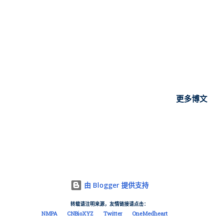
阿替利珠单抗的I期临床 ：A Study of KF-0210 in Advanced
Solid Tumors Patients（NCT04713891）。
———————————— 2021年国内临床《一项多中心、开
放的I期临床研究，评价KF-0210在晚期实体瘤患者中的安全性、
耐受性、药代动力学、药效学和抗肿瘤活性》启动，主要研究者
北京肿瘤医院沈琳主任。 凯复生物制药其他在研项目包括 JAK3
抑制剂（KF-0229）、RET抑制剂 等，此外，还建立AHTS药物筛
选和优化平台，该平台可以直接评估小分子化合物对靶标蛋白的
更多博文
亲和力（Kd），一个AHTS工作站每天可以筛选多达150个药库，
相当于25万个化合物，能够有效加快新药的开发。 苏州凯复生物
制药有限公司（Keythera Pharmaceuticals, 以下简称“凯复生
物”）于 2020年10月完成近亿元A轮融资 ，投资方是元禾原点、
怀格资本、聚明创投。本轮投资主要是为了研发新药，推动临床
申报进程，构建研发管线等，公开信息显示其股东为
由 Blogger 提供支持
Camphor/Keythera Pharmaceuticals (HK) Limited。 凯复生物
转载请注明来源，友情链接请点击：
是一家立足于中国，具有全球视野的新药研发公司。创始团队曾
NMPA
CNBioXYZ
Twitter
OneMedheart