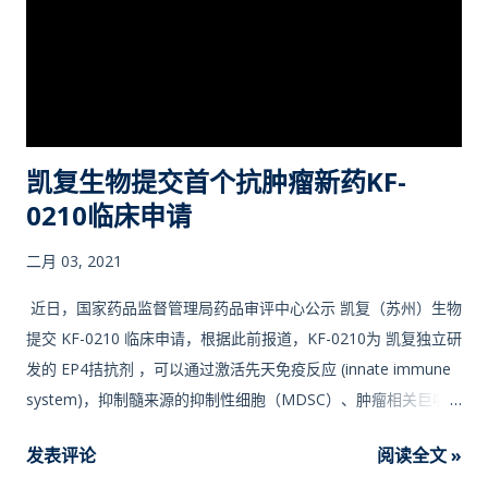
凯复生物提交首个抗肿瘤新药KF-
0210临床申请
二月 03, 2021
近日，国家药品监督管理局药品审评中心公示 凯复（苏州）生物
提交 KF-0210 临床申请，根据此前报道，KF-0210为 凯复独立研
发的 EP4拮抗剂 ，可以通过激活先天免疫反应 (innate immune
system)，抑制髓来源的抑制性细胞（MDSC）、肿瘤相关巨噬
细胞（M2TAMs）和调节性T细胞（Tregs），从而改变免疫抑制
发表评论
阅读全文 »
性肿瘤微环境，实现对肿瘤的杀伤。此前已公示 澳洲单药及联合