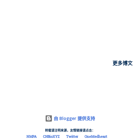
阿替利珠单抗的I期临床 ：A Study of KF-0210 in Advanced
Solid Tumors Patients（NCT04713891）。
———————————— 2021年国内临床《一项多中心、开
放的I期临床研究，评价KF-0210在晚期实体瘤患者中的安全性、
耐受性、药代动力学、药效学和抗肿瘤活性》启动，主要研究者
北京肿瘤医院沈琳主任。 凯复生物制药其他在研项目包括 JAK3
抑制剂（KF-0229）、RET抑制剂 等，此外，还建立AHTS药物筛
选和优化平台，该平台可以直接评估小分子化合物对靶标蛋白的
更多博文
亲和力（Kd），一个AHTS工作站每天可以筛选多达150个药库，
相当于25万个化合物，能够有效加快新药的开发。 苏州凯复生物
制药有限公司（Keythera Pharmaceuticals, 以下简称“凯复生
物”）于 2020年10月完成近亿元A轮融资 ，投资方是元禾原点、
怀格资本、聚明创投。本轮投资主要是为了研发新药，推动临床
申报进程，构建研发管线等，公开信息显示其股东为
由 Blogger 提供支持
Camphor/Keythera Pharmaceuticals (HK) Limited。 凯复生物
转载请注明来源，友情链接请点击：
是一家立足于中国，具有全球视野的新药研发公司。创始团队曾
NMPA
CNBioXYZ
Twitter
OneMedheart