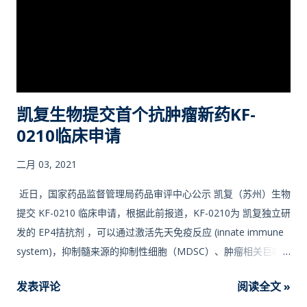
凯复生物提交首个抗肿瘤新药KF-
0210临床申请
二月 03, 2021
近日，国家药品监督管理局药品审评中心公示 凯复（苏州）生物
提交 KF-0210 临床申请，根据此前报道，KF-0210为 凯复独立研
发的 EP4拮抗剂 ，可以通过激活先天免疫反应 (innate immune
system)，抑制髓来源的抑制性细胞（MDSC）、肿瘤相关巨噬
细胞（M2TAMs）和调节性T细胞（Tregs），从而改变免疫抑制
发表评论
阅读全文 »
性肿瘤微环境，实现对肿瘤的杀伤。此前已公示 澳洲单药及联合