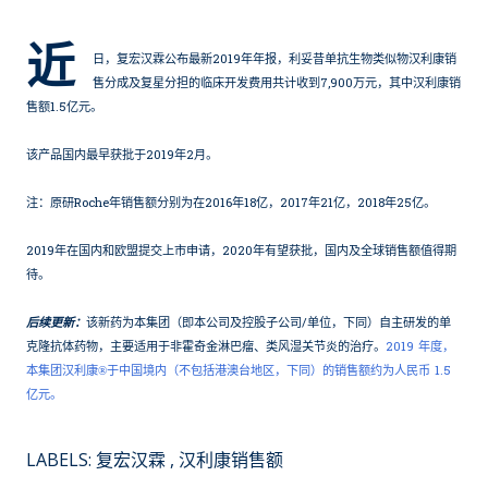
近
日，复宏汉霖公布最新2019年年报，利妥昔单抗生物类似物汉利康销
售分成及复星分担的临床开发费用共计收到7,900万元，其中汉利康销
售额1.5亿元。
该产品国内最早获批于2019年2月。
注：原研Roche年销售额分别为在2016年18亿，2017年21亿，2018年25亿。
2019年在国内和欧盟提交上市申请，2020年有望获批，国内及全球销售额值得期
待。
后续更新：
该新药为本集团（即本公司及控股子公司/单位，下同）自主研发的单
克隆抗体药物，主要适用于非霍奇金淋巴瘤、类风湿关节炎的治疗。
2019 年度，
本集团汉利康®于中国境内（不包括港澳台地区，下同）的销售额约为人民币 1.5
亿元。
LABELS:
复宏汉霖
汉利康销售额