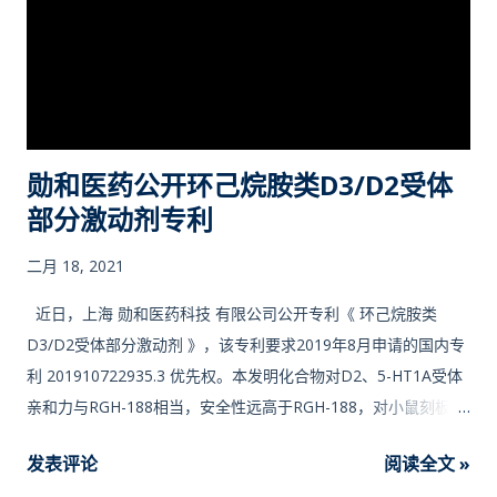
勋和医药公开环己烷胺类D3/D2受体
部分激动剂专利
二月 18, 2021
近日，上海 勋和医药科技 有限公司公开专利《 环己烷胺类
D3/D2受体部分激动剂 》，该专利要求2019年8月申请的国内专
利 201910722935.3 优先权。本发明化合物对D2、5-HT1A受体
亲和力与RGH-188相当，安全性远高于RGH-188，对小鼠刻板行
为的改善作用(ED 50)优于阳性对照药RGH-188。 “ RGH-188与
发表评论
阅读全文 »
其他非典型抗精神病药的区别在于，对D 3受体在体外亲和力和