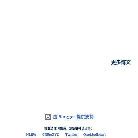
选择性高(相比于D 2受体，D 3/D 2选择性约为5倍)。 RGH-188
区别于目前所用抗精神病药的其他特征包括它对被认为与抗精神
病药代谢或心血管副作用有关的5-HT 2C和肾上腺素α 1受体以及
hERG通道的亲和力相对较低。 虽然RGH-188作为新型精神分裂
症药物具有了一定优势，但其仍然存在一定的缺陷：在2个晚期临
床试验中，精神分裂症治疗组最常见副作用有震颤、言语不清、
不自主的肌肉颤动，而狂躁型抑郁症患者最多经历多动、消化不
良、呕吐、嗜睡、和不安等的不良事件。 RGH-188和其它FDA批
更多博文
准的精神分裂症和狂躁型抑郁症药物一样都带有黑框警告，提示
医务人员和痴呆相关的老年患者使用RGH-188时死亡风险增加，
所以RGH-188没有获批治疗这类患者。正是基于上述不足，研发
该类精神分裂药物，弥补现有精神分裂症药物缺陷仍是亟需的医
疗需求。” 勋和医药产品“与现有技术相比， 本发明提供的分子结
构中环戊胺所连接的N-氟代环氨基甲酰基比原有N,N-二甲基氨基
由 Blogger 提供支持
甲酰基具有更强的代谢稳定性，延长药物体内作用时间。 氟代环
转载请注明来源，友情链接请点击：
氨基的引入改变了原有分子的物理化学特性，从而改变了药代动
NMPA
CNBioXYZ
Twitter
OneMedheart